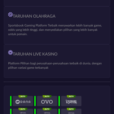
TARUHAN OLAHRAGA
Sportsbook Gaming Platform Terbaik menawarkan lebih banyak game,
odds yang lebih tinggi, dan menyediakan pilihan yang lebih banyak
untuk pemain.
TARUHAN LIVE KASINO
Platform Pilihan bagi perusahaan-perusahaan terbaik di dunia, dengan
pilihan variasi game terbanyak