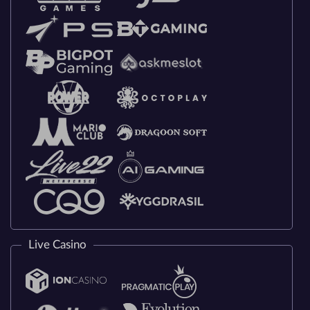
Live Casino