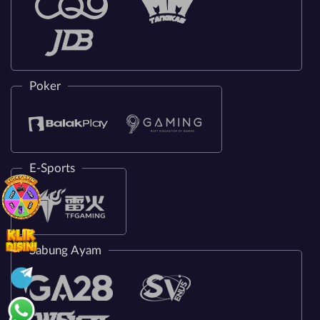
Poker
E-Sports
Sabung Ayam