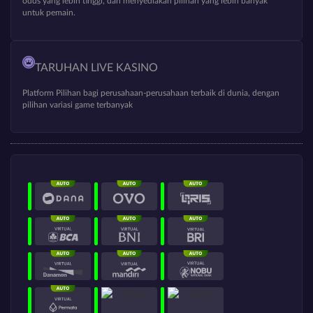
odds yang lebih tinggi, dan menyediakan pilihan yang lebih banyak
untuk pemain.
TARUHAN LIVE KASINO
Platform Pilihan bagi perusahaan-perusahaan terbaik di dunia, dengan
pilihan variasi game terbanyak