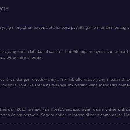
 2018
a yang menjadi primadona utama para pecinta game mudah menang sej
ama yang sudah kita kenal saat ini. Hore55 juga menyediakan deposi
is, Serta melalui pulsa.
itus dengan disediakannya link-link alternative yang mudah di te
n link situs Hore55 karena banyaknya link phising yang mengatas nama
ne dari 2018 menjadikan Hore55 sebagai agen game online pilihan
anan dalam bermain. Segera daftar sekarang di Agen game online 