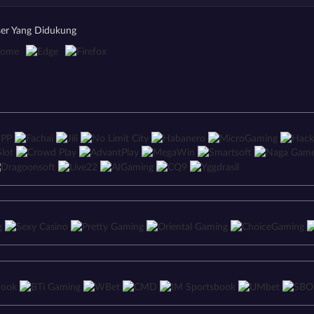
er Yang Didukung