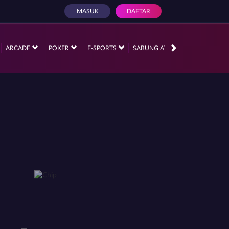
MASUK
DAFTAR
PROMOSI
ARCADE
POKER
E-SPORTS
SABUNG AYAM