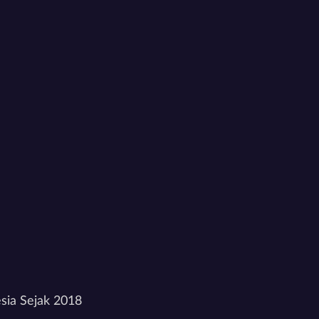
sia Sejak 2018