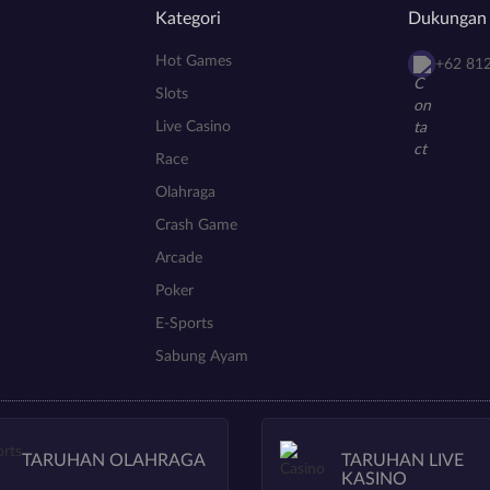
Kategori
Dukungan
Hot Games
+62 81
Slots
Live Casino
Race
Olahraga
Crash Game
Arcade
Poker
E-Sports
Sabung Ayam
TARUHAN OLAHRAGA
TARUHAN LIVE
KASINO