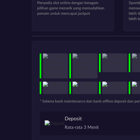
Penyedia slot online dengan beragam
Sports
pilihan game menarik yang memudahkan
menawa
pemain untuk mencapai jackpot
lebih 
lebih 
* Selama bank maintenance dan bank offline deposit dan pen
Deposit
Rata-rata 3 Menit