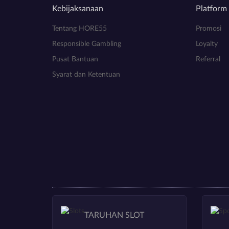
Kebijaksanaan
Platform
Tentang HORE55
Promosi
Responsible Gambling
Loyalty
Pusat Bantuan
Referral
Syarat dan Ketentuan
TARUHAN SLOT