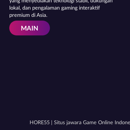
yang menyediakan teknologi stabil, dukungan
lokal, dan pengalaman gaming interaktif
premium di Asia.
MAIN
HORE55 | Situs jawara Game Online Indone