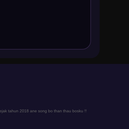
ak tahun 2018 ane song bo than thau bosku !!