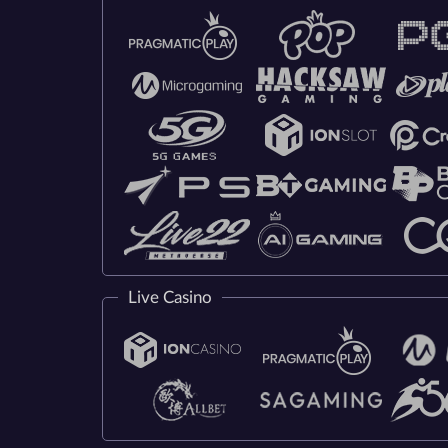
Live Casino