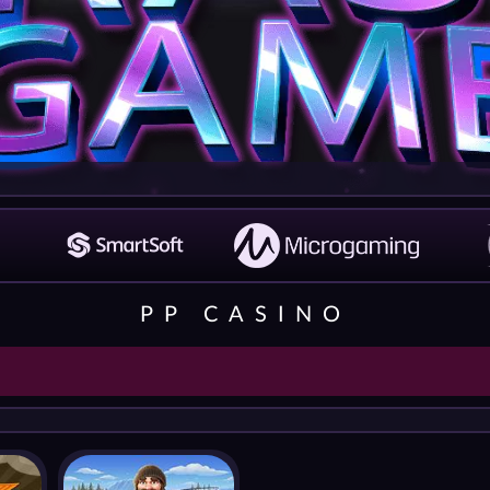
PP CASINO