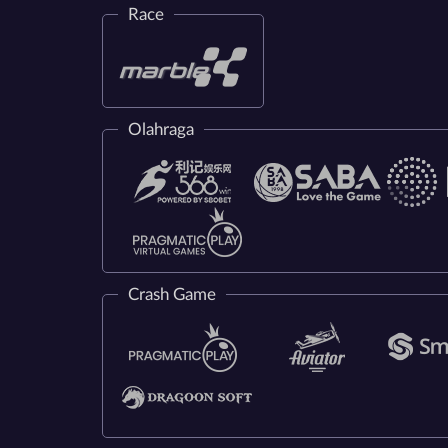
Race
Olahraga
Crash Game