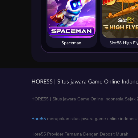
Spaceman
Slot88 High Fl
HORE55 | Situs jawara Game Online Indone
HORE55 | Situs jawara Game Online Indonesia Sejak
Hore55
merupakan situs jawara game online indonesi
Hore55 Provider Ternama Dengan Deposit Murah