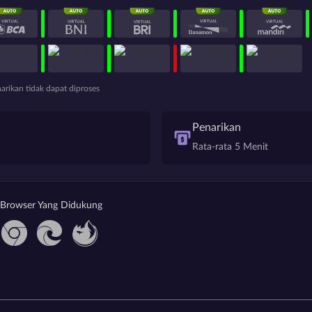
arikan tidak dapat diproses
Penarikan
Rata-rata 5 Menit
Browser Yang Didukung