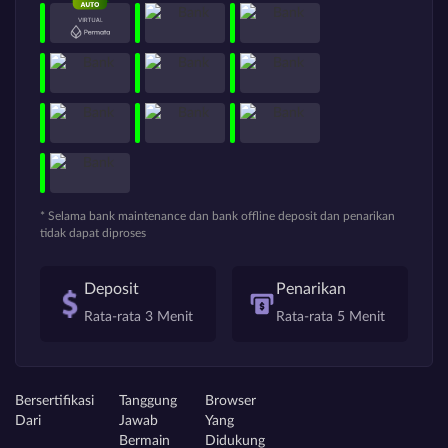
* Selama bank maintenance dan bank offline deposit dan penarikan
tidak dapat diproses
Deposit
Penarikan
Rata-rata 3 Menit
Rata-rata 5 Menit
Bersertifikasi
Tanggung
Browser
Dari
Jawab
Yang
Bermain
Didukung