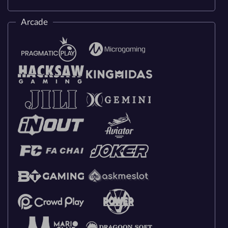
Arcade