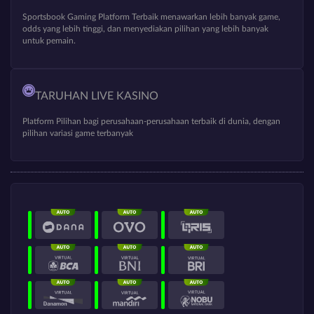
Sportsbook Gaming Platform Terbaik menawarkan lebih banyak game,
odds yang lebih tinggi, dan menyediakan pilihan yang lebih banyak
untuk pemain.
TARUHAN LIVE KASINO
Platform Pilihan bagi perusahaan-perusahaan terbaik di dunia, dengan
pilihan variasi game terbanyak