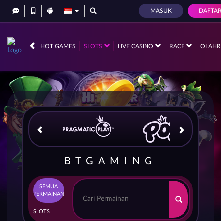
MASUK
DAFTA
IDR
12,694,052,
HOT GAMES
SLOTS
LIVE CASINO
RACE
OLAH
BTGAMING
SEMUA
PERMAINAN
SLOTS