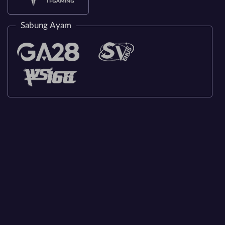
Sabung Ayam