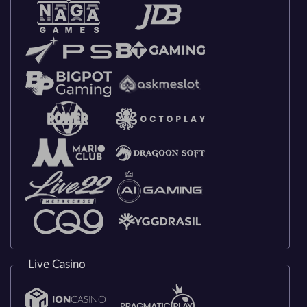
Live Casino