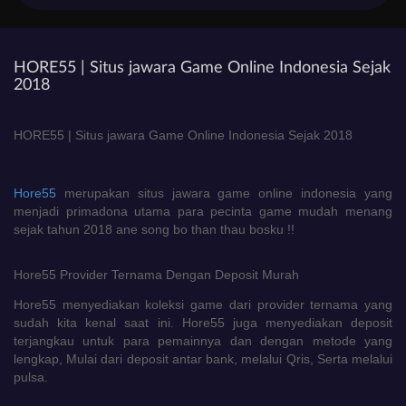
HORE55 | Situs jawara Game Online Indonesia Sejak
2018
HORE55 | Situs jawara Game Online Indonesia Sejak 2018
Hore55
merupakan situs jawara game online indonesia yang
menjadi primadona utama para pecinta game mudah menang
sejak tahun 2018 ane song bo than thau bosku !!
Hore55 Provider Ternama Dengan Deposit Murah
Hore55 menyediakan koleksi game dari provider ternama yang
sudah kita kenal saat ini. Hore55 juga menyediakan deposit
terjangkau untuk para pemainnya dan dengan metode yang
lengkap, Mulai dari deposit antar bank, melalui Qris, Serta melalui
pulsa.