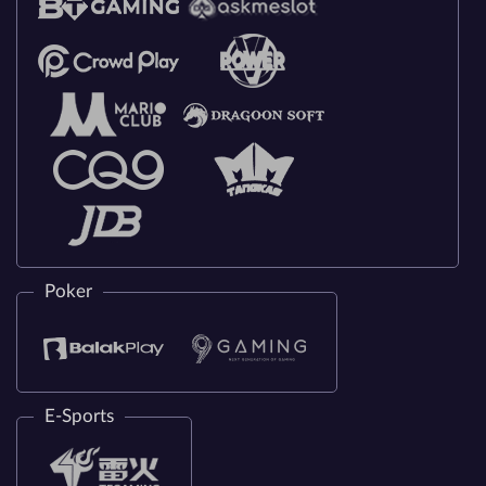
Poker
E-Sports