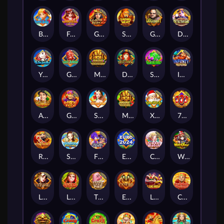
Beach Baby2
Fortunate Lion-Lucky Mix
Gods of Egypt2
SAFARI HEAT-MULTIPLY FUN
Gaogashou2 MULTIPLY FUN
Detective Girl
Yu Yue Long Men
Ghost Mansion
Mayan Adventure
Deep Rising
Slime Gem
Infinity Mining
All for the Winner
Gong Xi Fa Cai
Sugar Bar
Mayan Adventure2
X'mas Gift City
777-CLASSIC STYLE
Rich Fortune 2
Songkran Festival
Fighting Academy 2
EURO2024
CakeMatch
Weird Xmas
LUXURY WORLD
Little Red Riding Hood
Three Little Pigs
Ennead
Lion's area
Cai Shen Arrives!