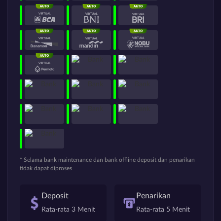
* Selama bank maintenance dan bank offline deposit dan penarikan
tidak dapat diproses
Deposit
Penarikan
Rata-rata 3 Menit
Rata-rata 5 Menit