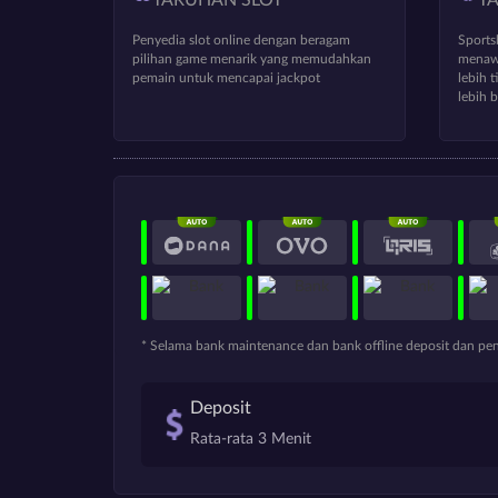
Penyedia slot online dengan beragam
Sports
pilihan game menarik yang memudahkan
menawa
pemain untuk mencapai jackpot
lebih 
lebih 
* Selama bank maintenance dan bank offline deposit dan pen
Deposit
Rata-rata 3 Menit