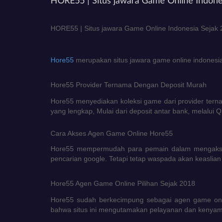
HORE55 | Situs jawara Game Online Indone
HORE55 | Situs jawara Game Online Indonesia Sejak
Hore55
merupakan situs jawara game online indonesi
Hore55 Provider Ternama Dengan Deposit Murah
Hore55 menyediakan koleksi game dari provider tern
yang lengkap, Mulai dari deposit antar bank, melalui Qr
Cara Akses Agen Game Online Hore55
Hore55 mempermudah para pemain dalam mengakses s
pencarian google. Tetapi tetap waspada akan keaslia
Hore55 Agen Game Online Pilihan Sejak 2018
Hore55 sudah berkecimpung sebagai agen game onli
bahwa situs ini mengutamakan pelayanan dan kenyam