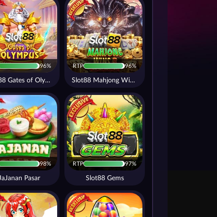
96%
RTP
96%
Slot88 Gates of Olympus Super Scatter
Slot88 Mahjong Wins 3 Black Scatter
98%
RTP
97%
JaJanan Pasar
Slot88 Gems