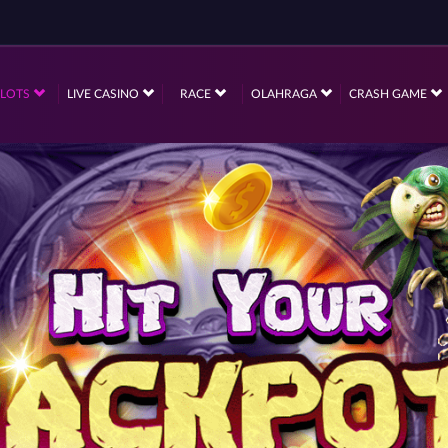
SLOTS
LIVE CASINO
RACE
OLAHRAGA
CRASH GAME