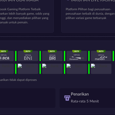
book Gaming Platform Terbaik
Platform Pilihan bagi perusahaan-
rkan lebih banyak game, odds yang
perusahaan terbaik di dunia, dengan
tinggi, dan menyediakan pilihan yang
pilihan variasi game terbanyak
banyak untuk pemain.
arikan tidak dapat diproses
Penarikan
Rata-rata 5 Menit